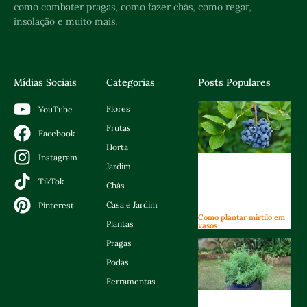
como combater pragas, como fazer chás, como regar,
insolação e muito mais.
Mídias Sociais
Categorias
Posts Populares
Flores
YouTube
Frutas
Facebook
Horta
Instagram
Jardim
TikTok
Chás
Casa e Jardim
Pinterest
Como plantar mirtilo em
Plantas
vasos
Pragas
Podas
Ferramentas