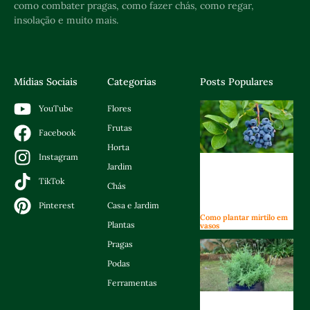
como combater pragas, como fazer chás, como regar,
insolação e muito mais.
Mídias Sociais
Categorias
Posts Populares
Flores
YouTube
Frutas
Facebook
Horta
Instagram
Jardim
TikTok
Chás
Casa e Jardim
Pinterest
Como plantar mirtilo em
Plantas
vasos
Pragas
Podas
Ferramentas