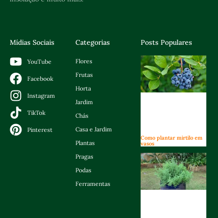
Mídias Sociais
Categorias
Posts Populares
Flores
YouTube
Frutas
Facebook
Horta
Instagram
Jardim
TikTok
Chás
Casa e Jardim
Pinterest
Como plantar mirtilo em
Plantas
vasos
Pragas
Podas
Ferramentas