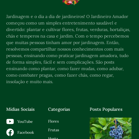
Jardinagem e o dia a dia de jardineiros! O Jardineiro Amador
começou como um simples entretenimento saudável e
divertido: plantar e cultivar flores, frutas, verduras, hortaliças,
chás e temperos na casa e jardim. Com o tempo percebemos
que muitas pessoas tinham amor por jardinagem. Então,
resolvemos compartilhar nossos conhecimentos com mais
pessoas, ensinando como praticar jardinagem amadora, tudo
de forma simples, fácil e sem complicações. São posts
ensinando como plantar, como fazer mudas, como adubar,
como combater pragas, como fazer chás, como regar,
insolação e muito mais.
Mídias Sociais
Categorias
Posts Populares
Flores
YouTube
Frutas
Facebook
Horta