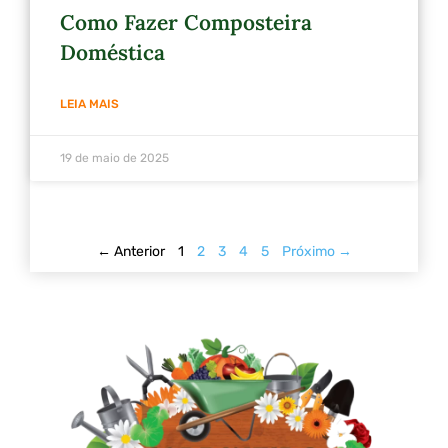
Como Fazer Composteira
Doméstica
LEIA MAIS
19 de maio de 2025
← Anterior
1
2
3
4
5
Próximo →