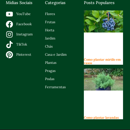
Mídias Sociais
Categorias
Posts Populares
Flores
YouTube
Frutas
Facebook
Horta
Instagram
Jardim
TikTok
Chás
Casa e Jardim
Pinterest
Como plantar mirtilo em
Plantas
vasos
Pragas
Podas
Ferramentas
Como plantar lavandas