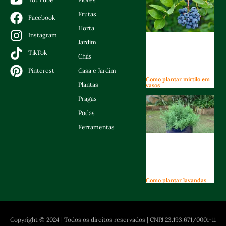
Frutas
Facebook
Horta
Instagram
Jardim
TikTok
Chás
Casa e Jardim
Pinterest
Como plantar mirtilo em
Plantas
vasos
Pragas
Podas
Ferramentas
Como plantar lavandas
Copyright © 2024 | Todos os direitos reservados | CNPJ 23.193.671/0001-11