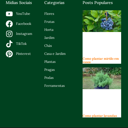
Mídias Sociais
Categorias
Posts Populares
Flores
YouTube
Frutas
Facebook
Horta
Instagram
Jardim
TikTok
Chás
Casa e Jardim
Pinterest
Como plantar mirtilo em
Plantas
vasos
Pragas
Podas
Ferramentas
Como plantar lavandas