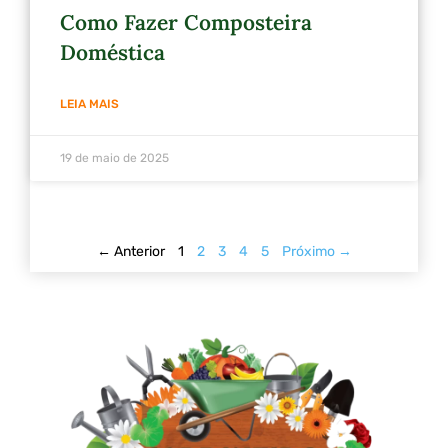
Como Fazer Composteira
Doméstica
LEIA MAIS
19 de maio de 2025
← Anterior
1
2
3
4
5
Próximo →