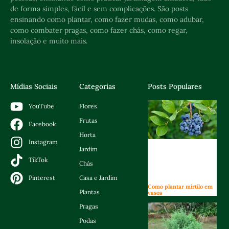
de forma simples, fácil e sem complicações. São posts
ensinando como plantar, como fazer mudas, como adubar,
como combater pragas, como fazer chás, como regar,
insolação e muito mais.
Mídias Sociais
Categorias
Posts Populares
Flores
YouTube
Frutas
Facebook
Horta
Instagram
Jardim
TikTok
Chás
Casa e Jardim
Pinterest
Como plantar mirtilo em
Plantas
vasos
Pragas
Podas