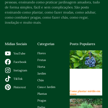
pessoas, ensinando como praticar jardinagem amadora, tudo
de forma simples, fácil e sem complicações. São posts
ensinando como plantar, como fazer mudas, como adubar,
como combater pragas, como fazer chás, como regar,
insolação e muito mais.
Mídias Sociais
Categorias
Posts Populares
Flores
YouTube
Frutas
Facebook
Horta
Instagram
Jardim
TikTok
Chás
Casa e Jardim
Pinterest
Como plantar mirtilo em
Plantas
vasos
Pragas
Podas