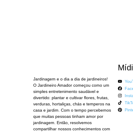
FAÇA PARTE DA C
JARDINEIRO AMAD
Mídi
Jardinagem e o dia a dia de jardineiros!
You
O Jardineiro Amador começou como um
Fac
simples entretenimento saudável e
Inst
divertido: plantar e cultivar flores, frutas,
TikT
verduras, hortaliças, chás e temperos na
Pint
casa e jardim. Com o tempo percebemos
que muitas pessoas tinham amor por
jardinagem. Então, resolvemos
compartilhar nossos conhecimentos com