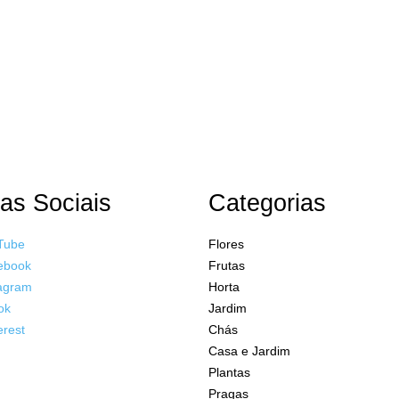
OMUNIDADE DO
OR NO WHATSAPP!
as Sociais
Categorias
Tube
Flores
ebook
Frutas
agram
Horta
ok
Jardim
erest
Chás
Casa e Jardim
Plantas
Pragas